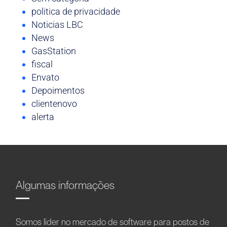
politica de privacidade
Noticias LBC
News
GasStation
fiscal
Envato
Depoimentos
clientenovo
alerta
Algumas informações
Somos líder no mercado de software para postos de