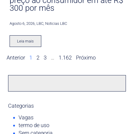
preço ao consumidor em até R$
300 por mês
Agosto 6, 2026
,
LBC
,
Noticias LBC
Leia mais
Anterior
1
2
3
…
1.162
Próximo
Categorias
Vagas
termo de uso
Sem categoria