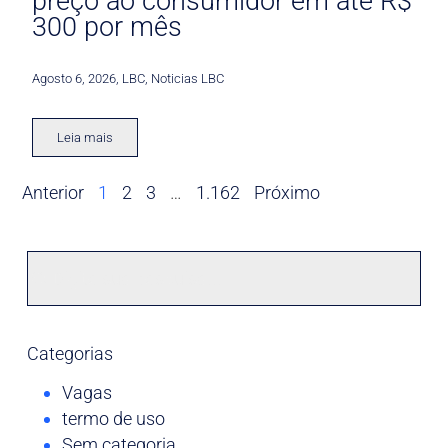
preço ao consumidor em até R$
300 por mês
Agosto 6, 2026
,
LBC
,
Noticias LBC
Leia mais
Anterior
1
2
3
…
1.162
Próximo
Categorias
Vagas
termo de uso
Sem categoria