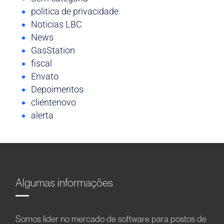
politica de privacidade
Noticias LBC
News
GasStation
fiscal
Envato
Depoimentos
clientenovo
alerta
Algumas informações
Somos líder no mercado de software para postos de