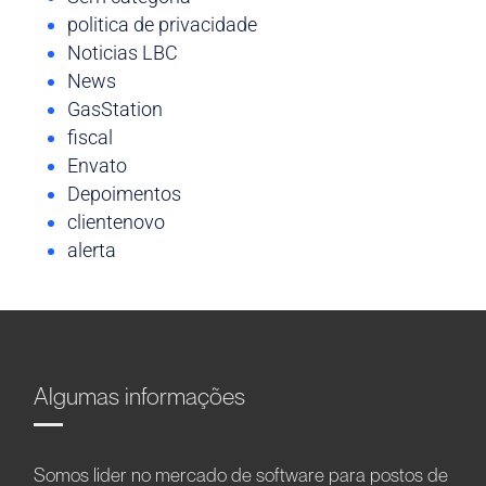
politica de privacidade
Noticias LBC
News
GasStation
fiscal
Envato
Depoimentos
clientenovo
alerta
Algumas informações
Somos líder no mercado de software para postos de