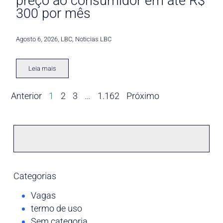
preço ao consumidor em até R$
300 por mês
Agosto 6, 2026
,
LBC
,
Noticias LBC
Leia mais
Anterior
1
2
3
…
1.162
Próximo
Categorias
Vagas
termo de uso
Sem categoria