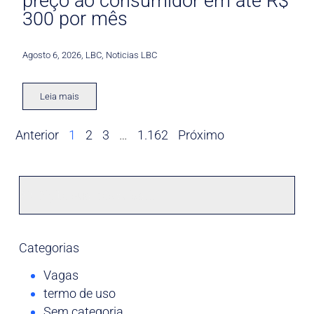
preço ao consumidor em até R$
300 por mês
Agosto 6, 2026
,
LBC
,
Noticias LBC
Leia mais
Anterior
1
2
3
…
1.162
Próximo
Categorias
Vagas
termo de uso
Sem categoria