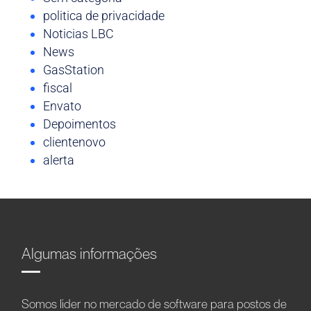
politica de privacidade
Noticias LBC
News
GasStation
fiscal
Envato
Depoimentos
clientenovo
alerta
Algumas informações
Somos líder no mercado de software para postos de