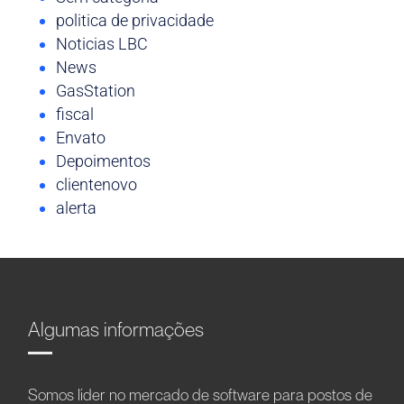
politica de privacidade
Noticias LBC
News
GasStation
fiscal
Envato
Depoimentos
clientenovo
alerta
Algumas informações
Somos líder no mercado de software para postos de