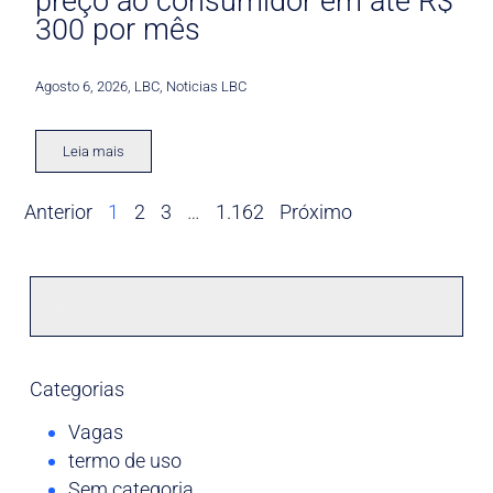
preço ao consumidor em até R$
300 por mês
Agosto 6, 2026
,
LBC
,
Noticias LBC
Leia mais
Anterior
1
2
3
…
1.162
Próximo
Categorias
Vagas
termo de uso
Sem categoria