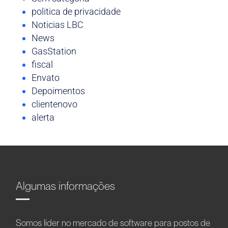
politica de privacidade
Noticias LBC
News
GasStation
fiscal
Envato
Depoimentos
clientenovo
alerta
Algumas informações
Somos líder no mercado de software para postos de