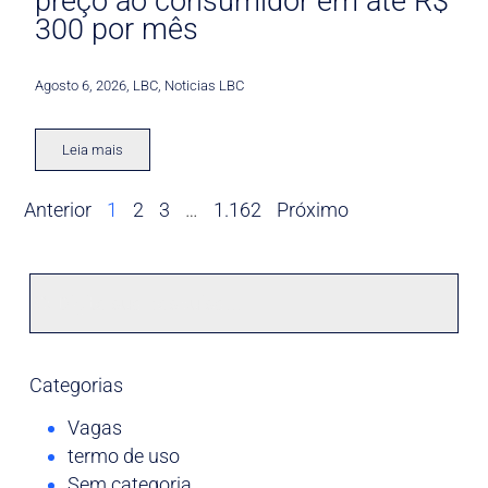
preço ao consumidor em até R$
300 por mês
Agosto 6, 2026
,
LBC
,
Noticias LBC
Leia mais
Anterior
1
2
3
…
1.162
Próximo
Categorias
Vagas
termo de uso
Sem categoria