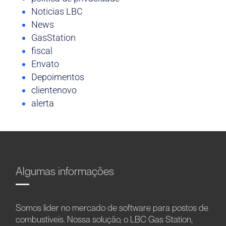
Noticias LBC
News
GasStation
fiscal
Envato
Depoimentos
clientenovo
alerta
Algumas informações
Somos líder no mercado de software para postos de
combustíveis. Nossa solução, o LBC Gas Station,