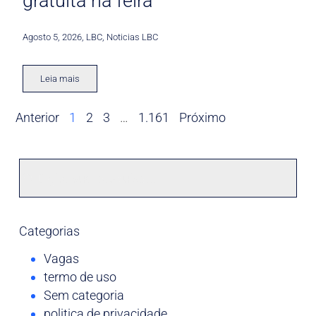
gratuita na feira
Agosto 5, 2026
,
LBC
,
Noticias LBC
Leia mais
Anterior
1
2
3
…
1.161
Próximo
Categorias
Vagas
termo de uso
Sem categoria
politica de privacidade