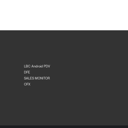
LBC Android PDV
DFE
SALES MONITOR
OFX