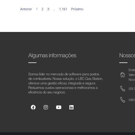
Anterior
1
2
3
…
1.161
Próximo
Algumas informações
Nosso
Ende
Somos líder no mercado de software para postos
Vale
de combustíveis. Nossa solução, o LBC Gas Station,
Nova
oferece uma gestão eficaz, integrada e segura.
Reduzimos custos operacionais e melhoramos a
(31)
eficiência do seu negócio.
0800