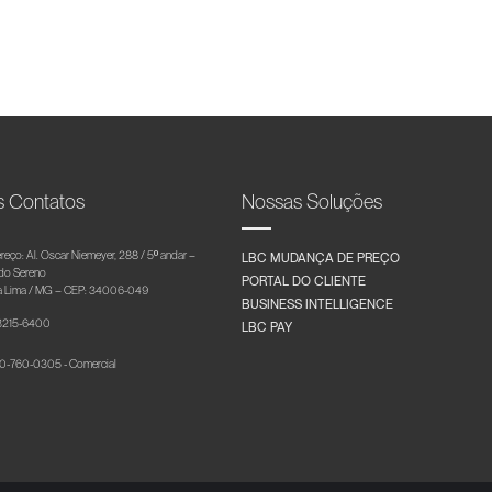
s Contatos
Nossas Soluções
reço: Al. Oscar Niemeyer, 288 / 5º andar –
LBC MUDANÇA DE PREÇO
 do Sereno
PORTAL DO CLIENTE
 Lima / MG – CEP: 34006-049
BUSINESS INTELLIGENCE
 3215-6400
LBC PAY
-760-0305 - Comercial