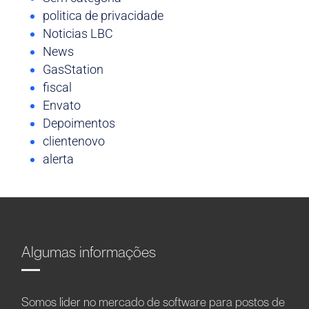
politica de privacidade
Noticias LBC
News
GasStation
fiscal
Envato
Depoimentos
clientenovo
alerta
Algumas informações
Somos líder no mercado de software para postos de