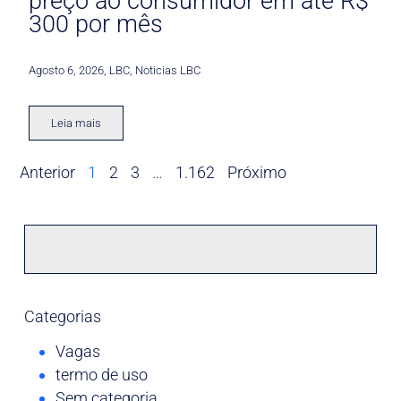
preço ao consumidor em até R$
300 por mês
Agosto 6, 2026
,
LBC
,
Noticias LBC
Leia mais
Anterior
1
2
3
…
1.162
Próximo
Categorias
Vagas
termo de uso
Sem categoria