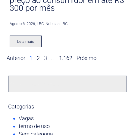
preço ao consumidor em até R$
300 por mês
Agosto 6, 2026
,
LBC
,
Noticias LBC
Leia mais
Anterior
1
2
3
…
1.162
Próximo
Categorias
Vagas
termo de uso
Sem categoria