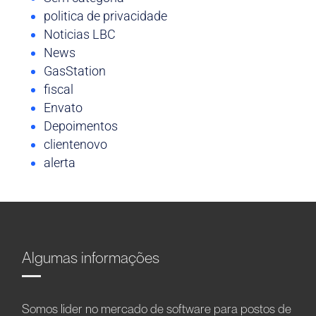
politica de privacidade
Noticias LBC
News
GasStation
fiscal
Envato
Depoimentos
clientenovo
alerta
Algumas informações
Somos líder no mercado de software para postos de