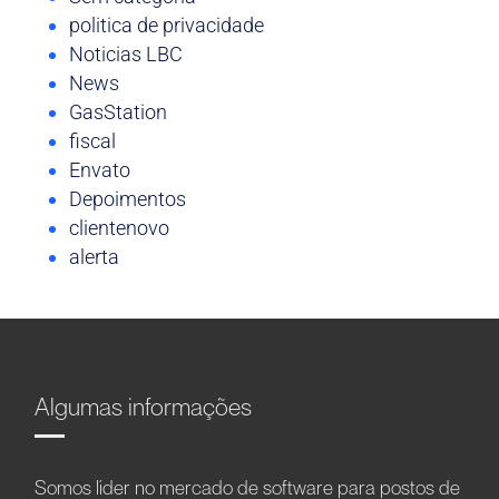
politica de privacidade
Noticias LBC
News
GasStation
fiscal
Envato
Depoimentos
clientenovo
alerta
Algumas informações
Somos líder no mercado de software para postos de