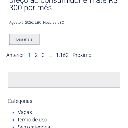
preço ao consumidor em até R$
300 por mês
Agosto 6, 2026
,
LBC
,
Noticias LBC
Leia mais
Anterior
1
2
3
…
1.162
Próximo
Categorias
Vagas
termo de uso
Sem categoria