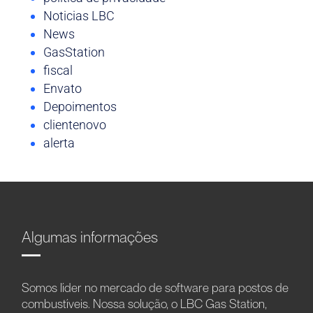
Noticias LBC
News
GasStation
fiscal
Envato
Depoimentos
clientenovo
alerta
Algumas informações
Somos líder no mercado de software para postos de
combustíveis. Nossa solução, o LBC Gas Station,