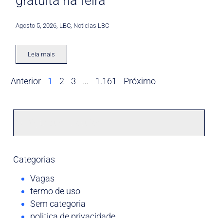
gratuita na feira
Agosto 5, 2026
,
LBC
,
Noticias LBC
Leia mais
Anterior
1
2
3
…
1.161
Próximo
Categorias
Vagas
termo de uso
Sem categoria
politica de privacidade