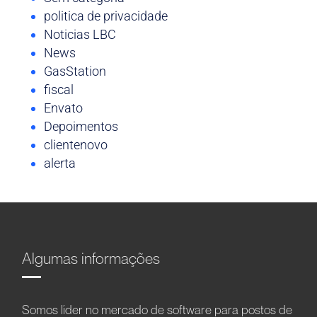
politica de privacidade
Noticias LBC
News
GasStation
fiscal
Envato
Depoimentos
clientenovo
alerta
Algumas informações
Somos líder no mercado de software para postos de