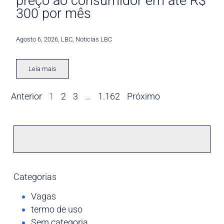
preço ao consumidor em até R$
300 por mês
Agosto 6, 2026
,
LBC
,
Noticias LBC
Leia mais
Anterior
1
2
3
…
1.162
Próximo
Categorias
Vagas
termo de uso
Sem categoria