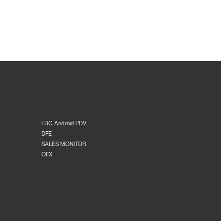
LBC Android PDV
DFE
SALES MONITOR
OFX