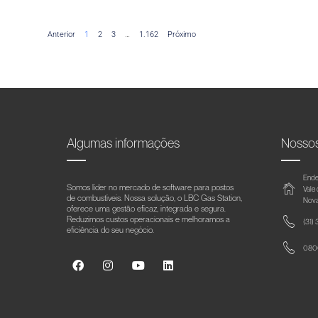
Anterior
1
2
3
…
1.162
Próximo
Algumas informações
Nosso
Ende
Somos líder no mercado de software para postos
Vale
de combustíveis. Nossa solução, o LBC Gas Station,
Nova
oferece uma gestão eficaz, integrada e segura.
Reduzimos custos operacionais e melhoramos a
(31)
eficiência do seu negócio.
0800