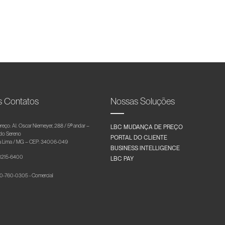
s Contatos
Nossas Soluções
reço: Al. Oscar Niemeyer, 288 / 5º andar –
LBC MUDANÇA DE PREÇO
 do Sereno
PORTAL DO CLIENTE
 Lima / MG – CEP: 34006-049
BUSINESS INTELLIGENCE
 3215-6400
LBC PAY
-760-0305 - Comercial