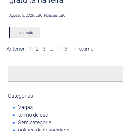
gratuita na feira
Agosto 5, 2026
,
LBC
,
Noticias LBC
Leia mais
Anterior
1
2
3
…
1.161
Próximo
Categorias
Vagas
termo de uso
Sem categoria
politica de privacidade