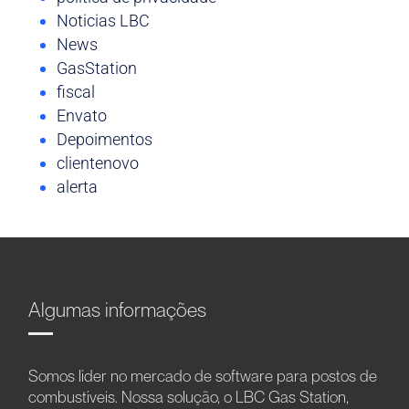
Noticias LBC
News
GasStation
fiscal
Envato
Depoimentos
clientenovo
alerta
Algumas informações
Somos líder no mercado de software para postos de
combustíveis. Nossa solução, o LBC Gas Station,