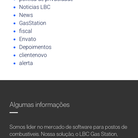
Noticias LBC
News
GasStation
fiscal
Envato
Depoimentos
clientenovo
alerta
Algumas informações
Somos líder no mercado de software para postos de
combustíveis. Nossa solução, o LBC Gas Station,