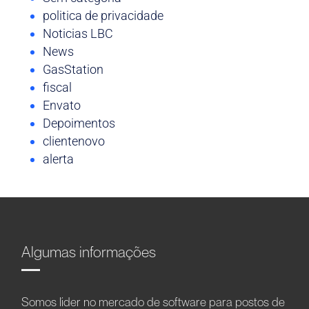
politica de privacidade
Noticias LBC
News
GasStation
fiscal
Envato
Depoimentos
clientenovo
alerta
Algumas informações
Somos líder no mercado de software para postos de