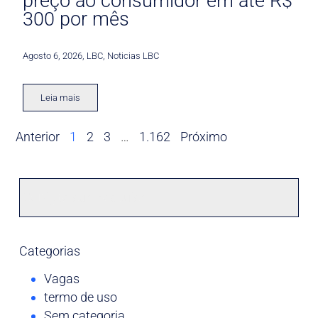
preço ao consumidor em até R$
300 por mês
Agosto 6, 2026
,
LBC
,
Noticias LBC
Leia mais
Anterior
1
2
3
…
1.162
Próximo
Categorias
Vagas
termo de uso
Sem categoria