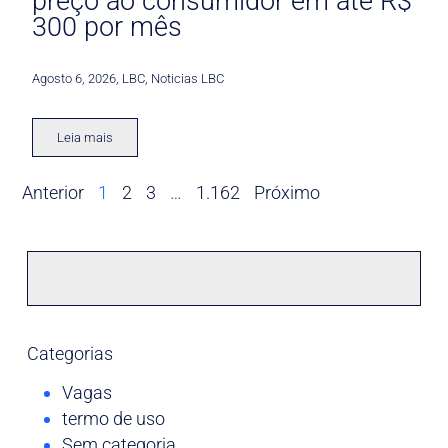
preço ao consumidor em até R$
300 por mês
Agosto 6, 2026
,
LBC
,
Noticias LBC
Leia mais
Anterior
1
2
3
…
1.162
Próximo
Categorias
Vagas
termo de uso
Sem categoria