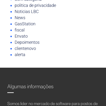
politica de privacidade
Noticias LBC
News
GasStation
fiscal
Envato
Depoimentos
clientenovo
alerta
Algumas informações
Somos líder no mercado de software para postos de