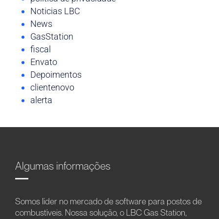
Noticias LBC
News
GasStation
fiscal
Envato
Depoimentos
clientenovo
alerta
Algumas informações
Somos líder no mercado de software para postos de
combustíveis. Nossa solução, o LBC Gas Station,