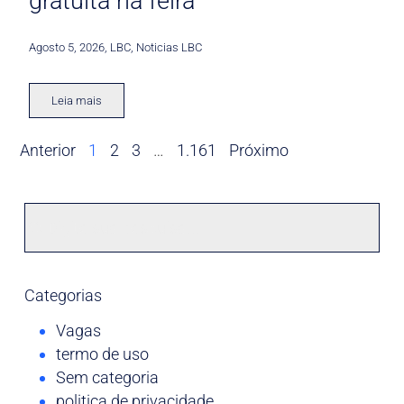
gratuita na feira
Agosto 5, 2026
,
LBC
,
Noticias LBC
Leia mais
Anterior
1
2
3
…
1.161
Próximo
Categorias
Vagas
termo de uso
Sem categoria
politica de privacidade