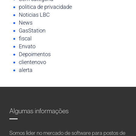
politica de privacidade
Noticias LBC
News
GasStation
fiscal
Envato
Depoimentos
clientenovo
alerta
Algumas informações
Somos líder no mercado de software para postos de