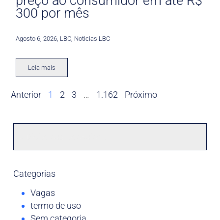
preço ao consumidor em até R$
300 por mês
Agosto 6, 2026
,
LBC
,
Noticias LBC
Leia mais
Anterior
1
2
3
…
1.162
Próximo
Categorias
Vagas
termo de uso
Sem categoria