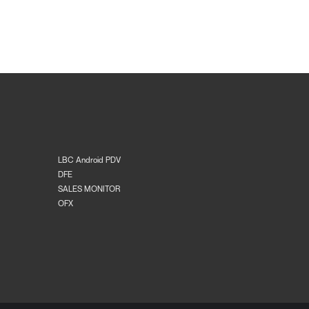
LBC Android PDV
DFE
SALES MONITOR
OFX