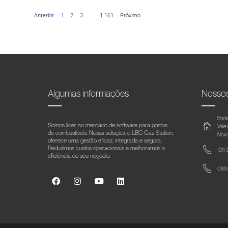
Anterior
1
2
3
…
1.161
Próximo
Algumas informações
Nosso
Ende
Somos líder no mercado de software para postos
Vale
de combustíveis. Nossa solução, o LBC Gas Station,
Nova
oferece uma gestão eficaz, integrada e segura.
Reduzimos custos operacionais e melhoramos a
(31)
eficiência do seu negócio.
0800