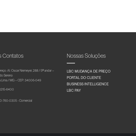
s Contatos
Nossas Soluções
reço: Al. Oscar Niemeyer, 288 / 5º andar –
LBC MUDANÇA DE PREÇO
 do Sereno
PORTAL DO CLIENTE
 Lima / MG – CEP: 34006-049
BUSINESS INTELLIGENCE
 3215-6400
LBC PAY
-760-0305 - Comercial