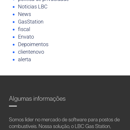
Noticias LBC
News
GasStation
fiscal
Envato
Depoimentos
clientenovo
alerta
Algumas informações
Somos líder no mercado de software para postos de
combustíveis. Nossa solução, o LBC Gas Station,