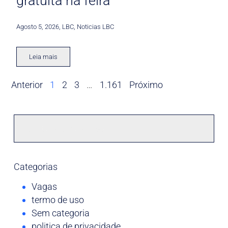
gratuita na feira
Agosto 5, 2026
,
LBC
,
Noticias LBC
Leia mais
Anterior
1
2
3
…
1.161
Próximo
Categorias
Vagas
termo de uso
Sem categoria
politica de privacidade