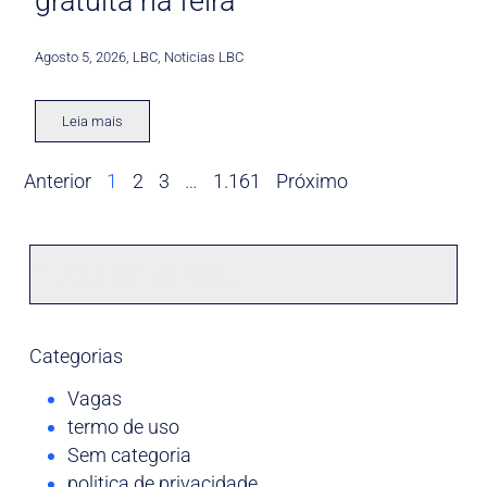
gratuita na feira
Agosto 5, 2026
,
LBC
,
Noticias LBC
Leia mais
Anterior
1
2
3
…
1.161
Próximo
Categorias
Vagas
termo de uso
Sem categoria
politica de privacidade