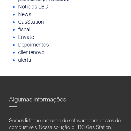
Noticias LBC
News
GasStation
fiscal
Envato
Depoimentos
clientenovo
alerta
Algumas informações
Somos líder no mercado de software para postos de
combustíveis. Nossa solução, o LBC Gas Station,