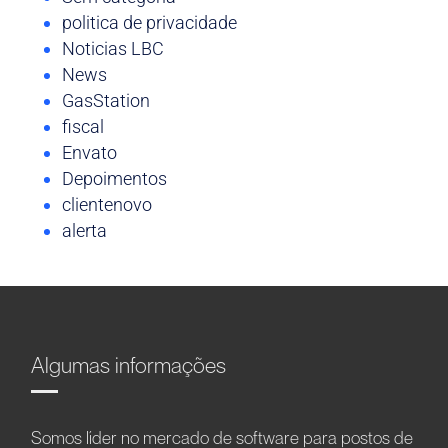
politica de privacidade
Noticias LBC
News
GasStation
fiscal
Envato
Depoimentos
clientenovo
alerta
Algumas informações
Somos líder no mercado de software para postos de