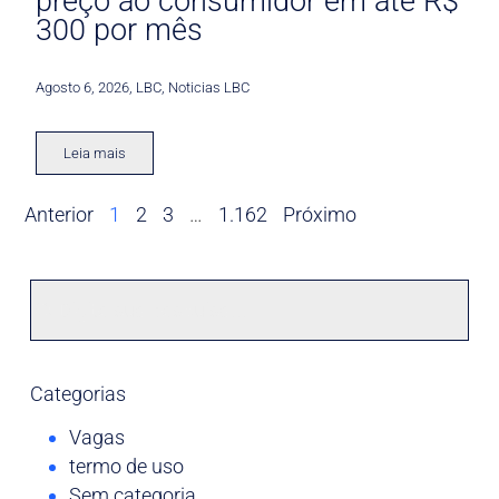
preço ao consumidor em até R$
300 por mês
Agosto 6, 2026
,
LBC
,
Noticias LBC
Leia mais
Anterior
1
2
3
…
1.162
Próximo
Categorias
Vagas
termo de uso
Sem categoria