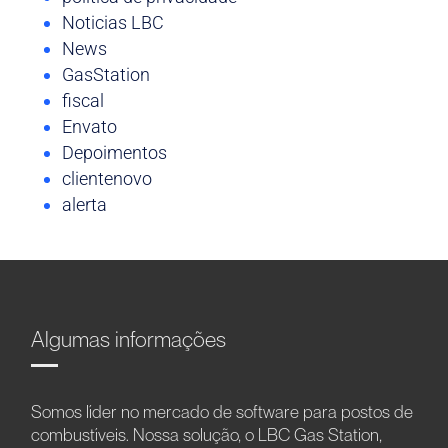
Noticias LBC
News
GasStation
fiscal
Envato
Depoimentos
clientenovo
alerta
Algumas informações
Somos líder no mercado de software para postos de
combustíveis. Nossa solução, o LBC Gas Station,