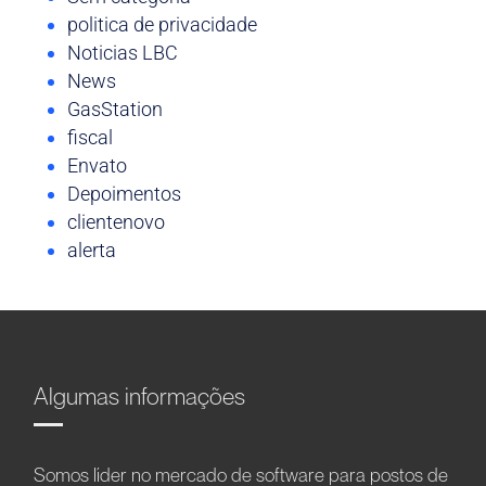
politica de privacidade
Noticias LBC
News
GasStation
fiscal
Envato
Depoimentos
clientenovo
alerta
Algumas informações
Somos líder no mercado de software para postos de