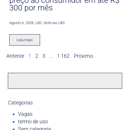
preço ao consumidor em até R$
300 por mês
Agosto 6, 2026
,
LBC
,
Noticias LBC
Leia mais
Anterior
1
2
3
…
1.162
Próximo
Categorias
Vagas
termo de uso
Sem categoria