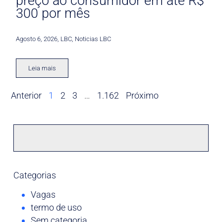
preço ao consumidor em até R$
300 por mês
Agosto 6, 2026
,
LBC
,
Noticias LBC
Leia mais
Anterior
1
2
3
…
1.162
Próximo
Categorias
Vagas
termo de uso
Sem categoria