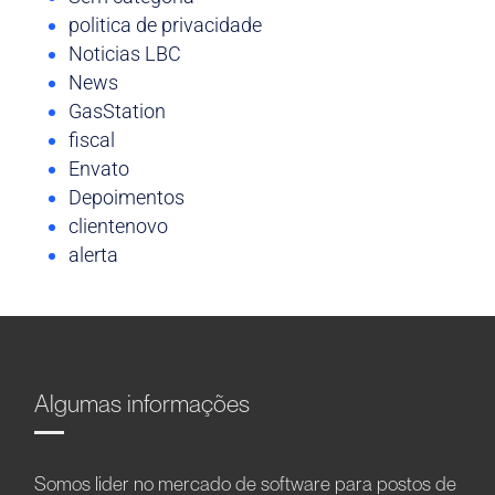
politica de privacidade
Noticias LBC
News
GasStation
fiscal
Envato
Depoimentos
clientenovo
alerta
Algumas informações
Somos líder no mercado de software para postos de