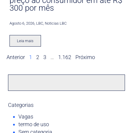
preço ao consumidor em até R$
300 por mês
Agosto 6, 2026
,
LBC
,
Noticias LBC
Leia mais
Anterior
1
2
3
…
1.162
Próximo
Categorias
Vagas
termo de uso
Sem categoria