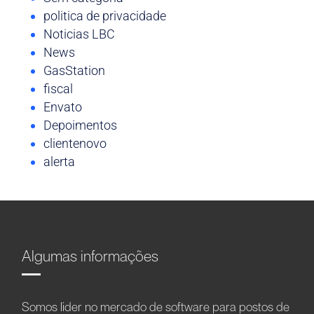
politica de privacidade
Noticias LBC
News
GasStation
fiscal
Envato
Depoimentos
clientenovo
alerta
Algumas informações
Somos líder no mercado de software para postos de