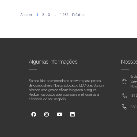
Anterior
1
2
3
…
1.162
Próximo
Algumas informações
Nosso
Ende
Somos líder no mercado de software para postos
Vale
de combustíveis. Nossa solução, o LBC Gas Station,
Nova
oferece uma gestão eficaz, integrada e segura.
Reduzimos custos operacionais e melhoramos a
(31)
eficiência do seu negócio.
0800