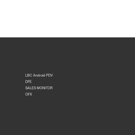
LBC Android PDV
DFE
SALES MONITOR
OFX