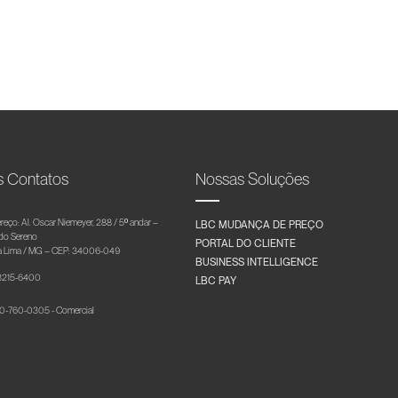
s Contatos
Nossas Soluções
reço: Al. Oscar Niemeyer, 288 / 5º andar –
LBC MUDANÇA DE PREÇO
 do Sereno
PORTAL DO CLIENTE
 Lima / MG – CEP: 34006-049
BUSINESS INTELLIGENCE
 3215-6400
LBC PAY
-760-0305 - Comercial