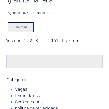
gratuita na feira
Agosto 5, 2026
,
LBC
,
Noticias LBC
Leia mais
Anterior
1
2
3
…
1.161
Próximo
Categorias
Vagas
termo de uso
Sem categoria
politica de privacidade