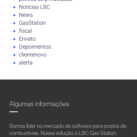
Noticias LBC
News
GasStation
fiscal
Envato
Depoimentos
clientenovo
alerta
Algumas informações
Somos líder no mercado de software para postos de
combustíveis. Nossa solução, o LBC Gas Station,