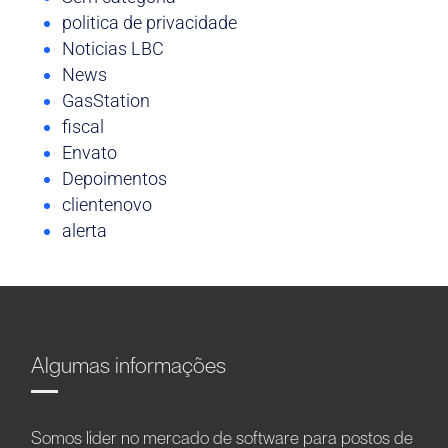
politica de privacidade
Noticias LBC
News
GasStation
fiscal
Envato
Depoimentos
clientenovo
alerta
Algumas informações
Somos líder no mercado de software para postos de