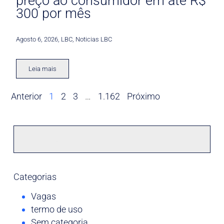
preço ao consumidor em até R$
300 por mês
Agosto 6, 2026
,
LBC
,
Noticias LBC
Leia mais
Anterior
1
2
3
…
1.162
Próximo
Categorias
Vagas
termo de uso
Sem categoria