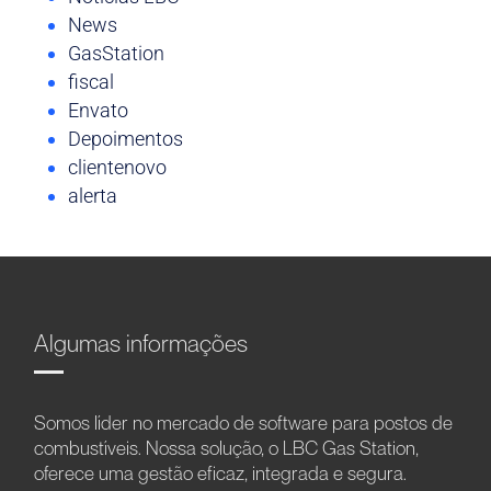
News
GasStation
fiscal
Envato
Depoimentos
clientenovo
alerta
Algumas informações
Somos líder no mercado de software para postos de
combustíveis. Nossa solução, o LBC Gas Station,
oferece uma gestão eficaz, integrada e segura.