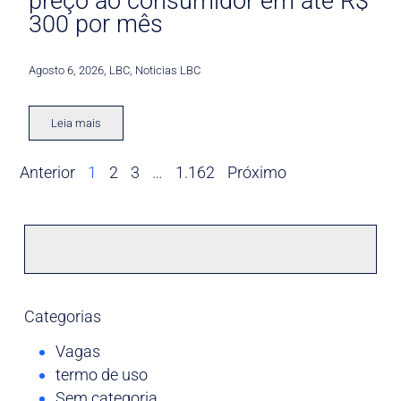
preço ao consumidor em até R$
300 por mês
Agosto 6, 2026
,
LBC
,
Noticias LBC
Leia mais
Anterior
1
2
3
…
1.162
Próximo
Categorias
Vagas
termo de uso
Sem categoria