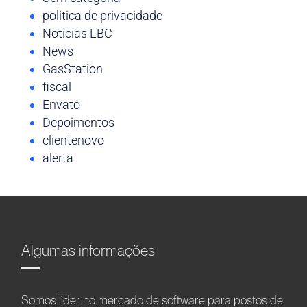
politica de privacidade
Noticias LBC
News
GasStation
fiscal
Envato
Depoimentos
clientenovo
alerta
Algumas informações
Somos líder no mercado de software para postos de