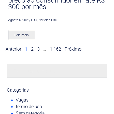
preço ao consumidor em até R$
300 por mês
Agosto 6, 2026
,
LBC
,
Noticias LBC
Leia mais
Anterior
1
2
3
…
1.162
Próximo
Categorias
Vagas
termo de uso
Sem categoria