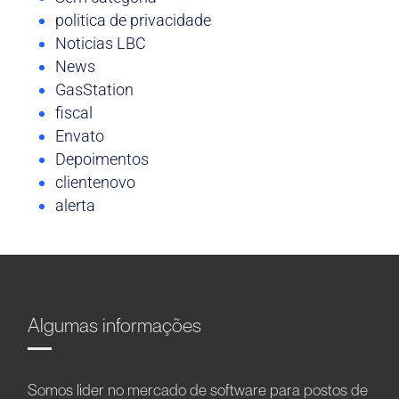
politica de privacidade
Noticias LBC
News
GasStation
fiscal
Envato
Depoimentos
clientenovo
alerta
Algumas informações
Somos líder no mercado de software para postos de