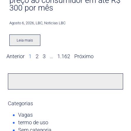
preço ao consumidor em até R$
300 por mês
Agosto 6, 2026
,
LBC
,
Noticias LBC
Leia mais
Anterior
1
2
3
…
1.162
Próximo
Categorias
Vagas
termo de uso
Sem categoria