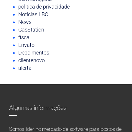
politica de privacidade
Noticias LBC
News
GasStation
fiscal
Envato
Depoimentos
clientenovo
alerta
Algumas informações
Somos líder no mercado de software para postos de