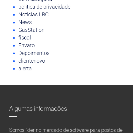
politica de privacidade
Noticias LBC
News
GasStation
fiscal
Envato
Depoimentos
clientenovo
alerta
Algumas informações
Somos líder no mercado de software para postos de