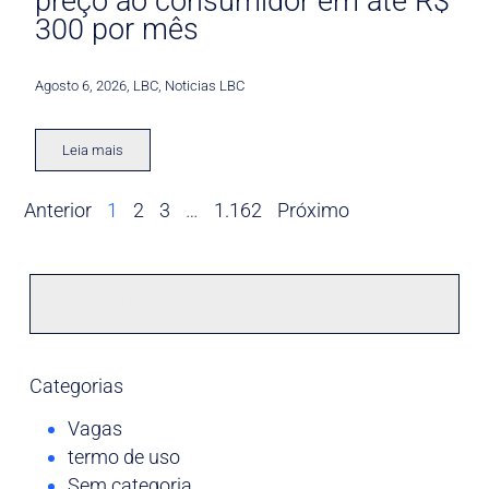
preço ao consumidor em até R$
300 por mês
Agosto 6, 2026
,
LBC
,
Noticias LBC
Leia mais
Anterior
1
2
3
…
1.162
Próximo
Categorias
Vagas
termo de uso
Sem categoria