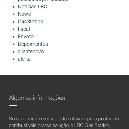
Noticias LBC
News
GasStation
fiscal
Envato
Depoimentos
clientenovo
alerta
Algumas informações
Somos líder no mercado de software para postos de
combustíveis. Nossa solução, o LBC Gas Station,