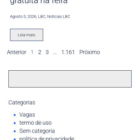
gratuita na feira
Agosto 5, 2026
,
LBC
,
Noticias LBC
Leia mais
Anterior
1
2
3
…
1.161
Próximo
Categorias
Vagas
termo de uso
Sem categoria
politica de privacidade