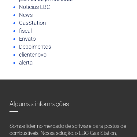
Noticias LBC
News
GasStation
fiscal
Envato
Depoimentos
clientenovo
alerta
Algumas informações
Somos líder no mercado de software para postos de
combustíveis. Nossa solução, o LBC Gas Station,