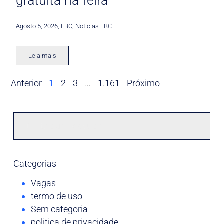
gratuita na feira
Agosto 5, 2026
,
LBC
,
Noticias LBC
Leia mais
Anterior
1
2
3
…
1.161
Próximo
Categorias
Vagas
termo de uso
Sem categoria
politica de privacidade