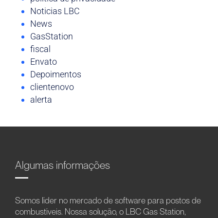
Noticias LBC
News
GasStation
fiscal
Envato
Depoimentos
clientenovo
alerta
Algumas informações
Somos líder no mercado de software para postos de
combustíveis. Nossa solução, o LBC Gas Station,