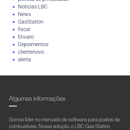
Noticias LBC
News
GasStation
fiscal
Envato
Depoimentos
clientenovo
alerta
Algumas informações
Somos líder no mercado de software para postos de
combustíveis. Nossa solução, o LBC Gas Station,