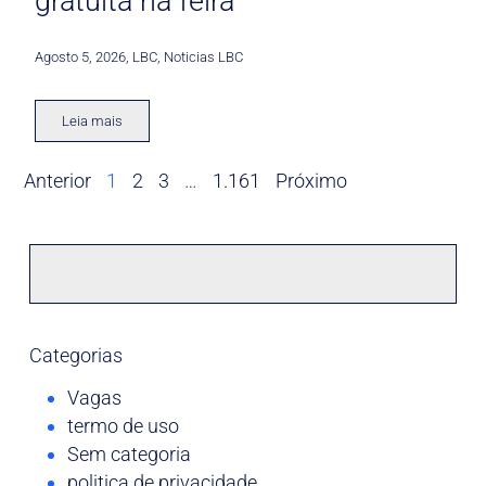
gratuita na feira
Agosto 5, 2026
,
LBC
,
Noticias LBC
Leia mais
Anterior
1
2
3
…
1.161
Próximo
Categorias
Vagas
termo de uso
Sem categoria
politica de privacidade