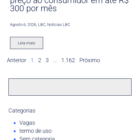
preço ao consumidor em até R$
300 por mês
Agosto 6, 2026
,
LBC
,
Noticias LBC
Leia mais
Anterior
1
2
3
…
1.162
Próximo
Categorias
Vagas
termo de uso
Sem categoria