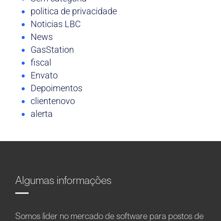
politica de privacidade
Noticias LBC
News
GasStation
fiscal
Envato
Depoimentos
clientenovo
alerta
Algumas informações
Somos líder no mercado de software para postos de