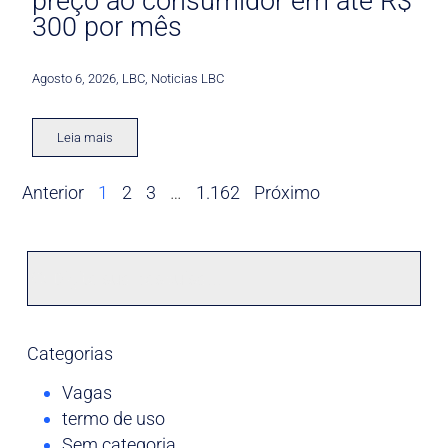
preço ao consumidor em até R$
300 por mês
Agosto 6, 2026
,
LBC
,
Noticias LBC
Leia mais
Anterior
1
2
3
…
1.162
Próximo
Categorias
Vagas
termo de uso
Sem categoria