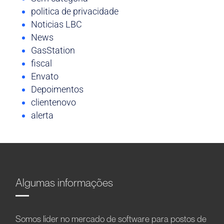
politica de privacidade
Noticias LBC
News
GasStation
fiscal
Envato
Depoimentos
clientenovo
alerta
Algumas informações
Somos líder no mercado de software para postos de