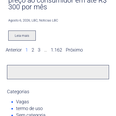
preço ao consumidor em até R$
300 por mês
Agosto 6, 2026
,
LBC
,
Noticias LBC
Leia mais
Anterior
1
2
3
…
1.162
Próximo
Categorias
Vagas
termo de uso
Sem categoria