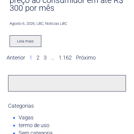
preço ao consumidor em até R$
300 por mês
Agosto 6, 2026
,
LBC
,
Noticias LBC
Leia mais
Anterior
1
2
3
…
1.162
Próximo
Categorias
Vagas
termo de uso
Sem categoria