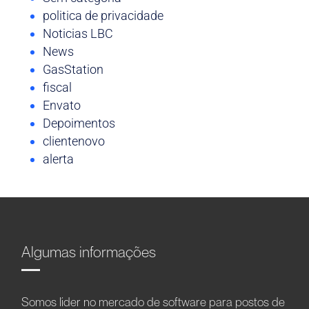
politica de privacidade
Noticias LBC
News
GasStation
fiscal
Envato
Depoimentos
clientenovo
alerta
Algumas informações
Somos líder no mercado de software para postos de