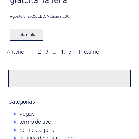
gratuita na feira
Agosto 5, 2026
,
LBC
,
Noticias LBC
Leia mais
Anterior
1
2
3
…
1.161
Próximo
Categorias
Vagas
termo de uso
Sem categoria
politica de privacidade