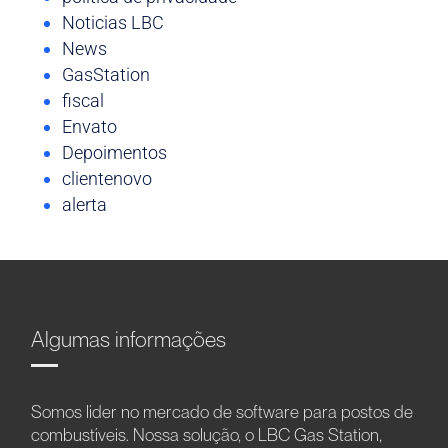
Noticias LBC
News
GasStation
fiscal
Envato
Depoimentos
clientenovo
alerta
Algumas informações
Somos líder no mercado de software para postos de
combustíveis. Nossa solução, o LBC Gas Station,