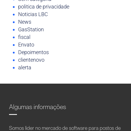
politica de privacidade
Noticias LBC
News
GasStation
fiscal
Envato
Depoimentos
clientenovo
alerta
Algumas informações
Somos líder no mercado de software para postos de