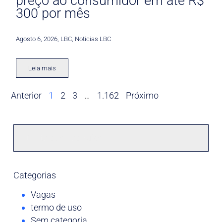
preço ao consumidor em até R$
300 por mês
Agosto 6, 2026
,
LBC
,
Noticias LBC
Leia mais
Anterior
1
2
3
…
1.162
Próximo
Categorias
Vagas
termo de uso
Sem categoria