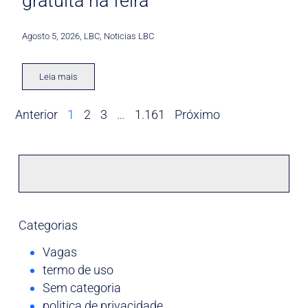
gratuita na feira
Agosto 5, 2026
,
LBC
,
Noticias LBC
Leia mais
Anterior
1
2
3
…
1.161
Próximo
Categorias
Vagas
termo de uso
Sem categoria
politica de privacidade