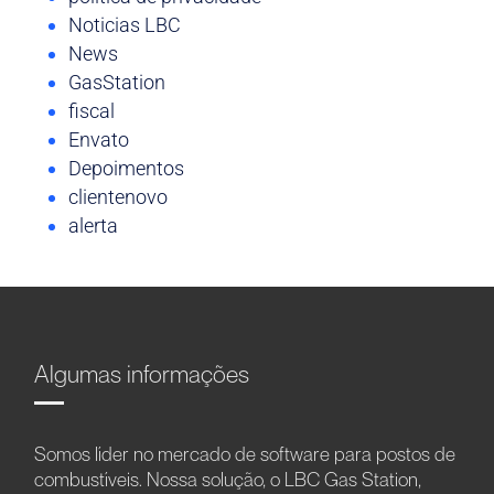
Noticias LBC
News
GasStation
fiscal
Envato
Depoimentos
clientenovo
alerta
Algumas informações
Somos líder no mercado de software para postos de
combustíveis. Nossa solução, o LBC Gas Station,