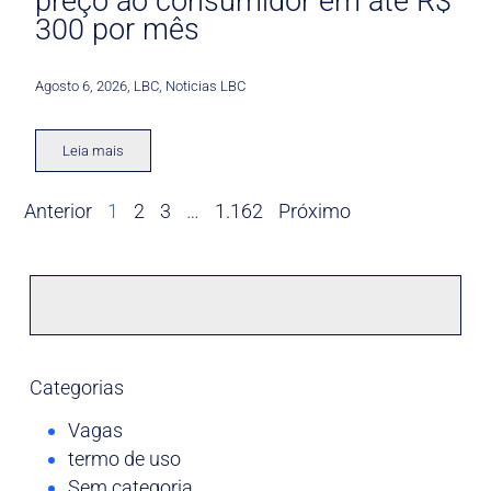
preço ao consumidor em até R$
300 por mês
Agosto 6, 2026
,
LBC
,
Noticias LBC
Leia mais
Anterior
1
2
3
…
1.162
Próximo
Categorias
Vagas
termo de uso
Sem categoria