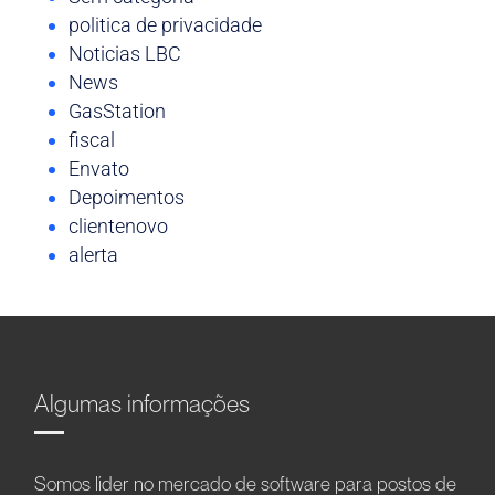
politica de privacidade
Noticias LBC
News
GasStation
fiscal
Envato
Depoimentos
clientenovo
alerta
Algumas informações
Somos líder no mercado de software para postos de