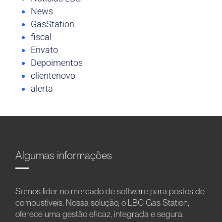
News
GasStation
fiscal
Envato
Depoimentos
clientenovo
alerta
Algumas informações
Somos líder no mercado de software para postos de
combustíveis. Nossa solução, o LBC Gas Station,
oferece uma gestão eficaz, integrada e segura.