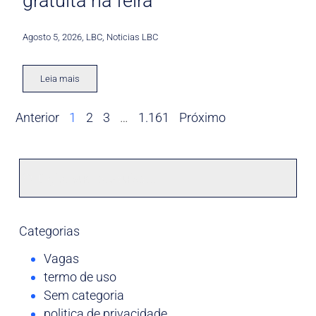
gratuita na feira
Agosto 5, 2026
,
LBC
,
Noticias LBC
Leia mais
Anterior
1
2
3
…
1.161
Próximo
Categorias
Vagas
termo de uso
Sem categoria
politica de privacidade