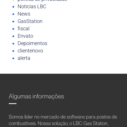
Noticias LBC
News
GasStation
fiscal
Envato
Depoimentos
clientenovo
alerta
Algumas informações
Somos líder no mercado de software para postos de
combustíveis. Nossa solução, o LBC Gas Station,